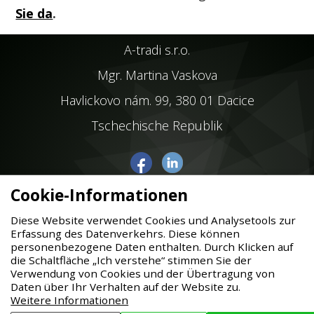
Sie da
.
A-tradi s.r.o.
Mgr. Martina Vaskova
Havlickovo nám. 99, 380 01 Dacice
Tschechische Republik
+420 607 981 827
Cookie-Informationen
info@a-tradi.com
Diese Website verwendet Cookies und Analysetools zur
Erfassung des Datenverkehrs. Diese können
personenbezogene Daten enthalten. Durch Klicken auf
die Schaltfläche „Ich verstehe“ stimmen Sie der
Verwendung von Cookies und der Übertragung von
Sitemap
Daten über Ihr Verhalten auf der Website zu.
Cookies
Weitere Informationen