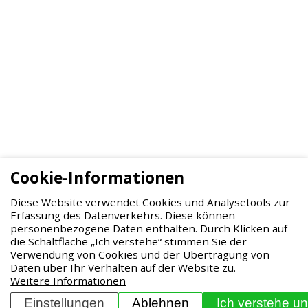
Cookie-Informationen
A-tradi s.r.o.
Diese Website verwendet Cookies und Analysetools zur
Erfassung des Datenverkehrs. Diese können
Mgr. Martina Vaskova
personenbezogene Daten enthalten. Durch Klicken auf
die Schaltfläche „Ich verstehe“ stimmen Sie der
Havlickovo nám. 99, 380 01 Dacice
Verwendung von Cookies und der Übertragung von
Daten über Ihr Verhalten auf der Website zu.
Tschechische Republik
Weitere Informationen
Einstellungen
Ablehnen
Ich verstehe un