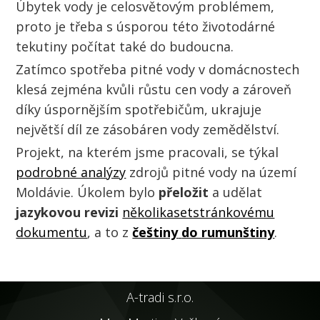
Úbytek vody je celosvětovým problémem,
proto je třeba s úsporou této životodárné
tekutiny počítat také do budoucna.
Zatímco spotřeba pitné vody v domácnostech
klesá zejména kvůli růstu cen vody a zároveň
díky úspornějším spotřebičům, ukrajuje
největší díl ze zásobáren vody zemědělství.
Projekt, na kterém jsme pracovali, se týkal
podrobné analýzy
zdrojů pitné vody na území
Moldávie. Úkolem bylo
přeložit
a udělat
jazykovou revizi
několikasetstránkovému
dokumentu
, a to z
češtiny
do rumunštiny
.
A-tradi s.r.o.